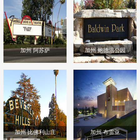
加州 阿苏萨
加州 鲍德温公园
加州 比佛利山庄
加州 布雷亚