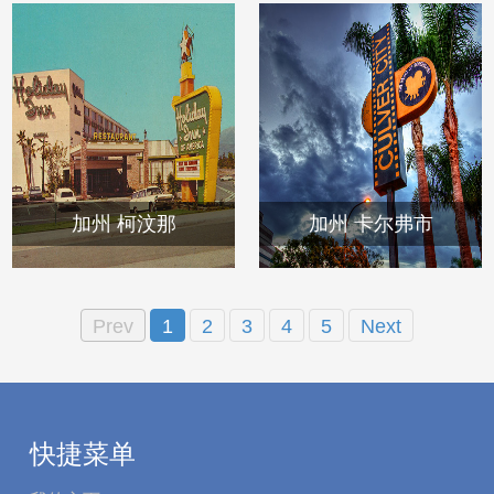
加州 柯汶那
加州 卡尔弗市
Prev
1
2
3
4
5
Next
快捷菜单